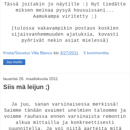
Tässä joitakin jo näytille :) Nyt tiedätte
miksen meinaa pysyä housuissani...
Aamukampa viritetty ;)
(tulossa vakavampikin postaus koskien
sijaisvanhemmuuden ajatuksia, kovasti
pyörivät nekin asiat mielessä)
Krista/Sisustus Villa Blanco
klo
3/27/2011
5 kommenttia:
Jaa muille
lauantai 26. maaliskuuta 2011
Siis mä leijun ;)
Ja juu, sanan varsinaisessa merkissä!
Saimme tänään avaimet unelmien taloomme ja
voimme rauhassa ennen varsinaista remontin
alkua mittailla ja konkreettisesti
suunnitella. Ja voi niitä aarteita mitä