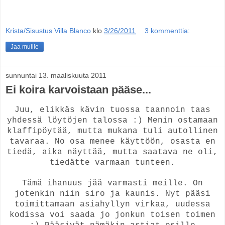
Krista/Sisustus Villa Blanco
klo
3/26/2011
3 kommenttia:
Jaa muille
sunnuntai 13. maaliskuuta 2011
Ei koira karvoistaan pääse...
Juu, elikkäs kävin tuossa taannoin taas
yhdessä löytöjen talossa :) Menin ostamaan
klaffipöytää, mutta mukana tuli autollinen
tavaraa. No osa menee käyttöön, osasta en
tiedä, aika näyttää, mutta saatava ne oli,
tiedätte varmaan tunteen.
Tämä ihanuus jää varmasti meille. On
jotenkin niin siro ja kaunis. Nyt pääsi
toimittamaan asiahyllyn virkaa, uudessa
kodissa voi saada jo jonkun toisen toimen