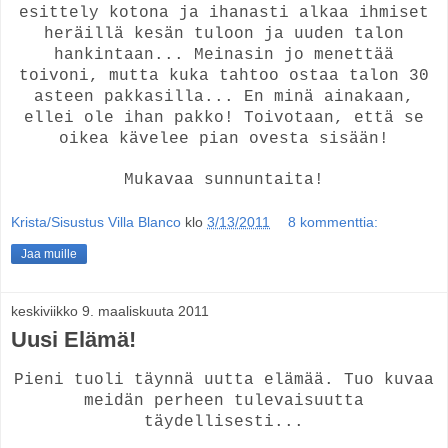
esittely kotona ja ihanasti alkaa ihmiset
heräillä kesän tuloon ja uuden talon
hankintaan... Meinasin jo menettää
toivoni, mutta kuka tahtoo ostaa talon 30
asteen pakkasilla... En minä ainakaan,
ellei ole ihan pakko! Toivotaan, että se
oikea kävelee pian ovesta sisään!
Mukavaa sunnuntaita!
Krista/Sisustus Villa Blanco
klo
3/13/2011
8 kommenttia:
Jaa muille
keskiviikko 9. maaliskuuta 2011
Uusi Elämä!
Pieni tuoli täynnä uutta elämää. Tuo kuvaa
meidän perheen tulevaisuutta
täydellisesti...