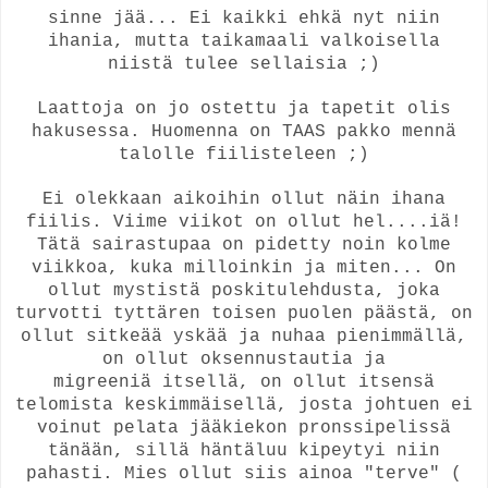
sinne jää... Ei kaikki ehkä nyt niin
ihania, mutta taikamaali valkoisella
niistä tulee sellaisia ;)
Laattoja on jo ostettu ja tapetit olis
hakusessa. Huomenna on TAAS pakko mennä
talolle fiilisteleen ;)
Ei olekkaan aikoihin ollut näin ihana
fiilis. Viime viikot on ollut hel....iä!
Tätä sairastupaa on pidetty noin kolme
viikkoa, kuka milloinkin ja miten... On
ollut mystistä poskitulehdusta, joka
turvotti tyttären toisen puolen päästä, on
ollut sitkeää yskää ja nuhaa pienimmällä,
on ollut oksennustautia ja
migreeniä itsellä, on ollut itsensä
telomista keskimmäisellä, josta johtuen ei
voinut pelata jääkiekon pronssipelissä
tänään, sillä häntäluu kipeytyi niin
pahasti. Mies ollut siis ainoa "terve" (