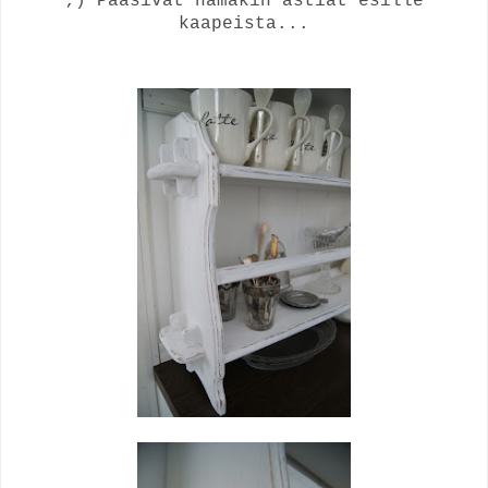
;) Pääsivät nämäkin astiat esille
kaapeista...